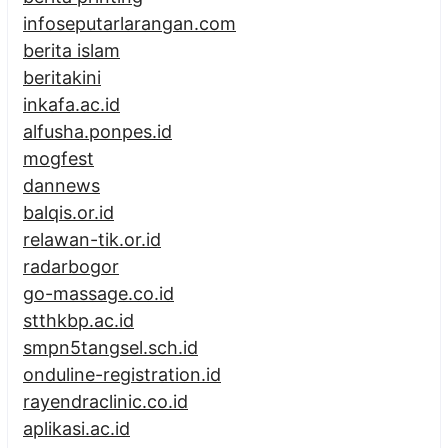
infoseputarlarangan.com
berita islam
beritakini
inkafa.ac.id
alfusha.ponpes.id
mogfest
dannews
balqis.or.id
relawan-tik.or.id
radarbogor
go-massage.co.id
stthkbp.ac.id
smpn5tangsel.sch.id
onduline-registration.id
rayendraclinic.co.id
aplikasi.ac.id