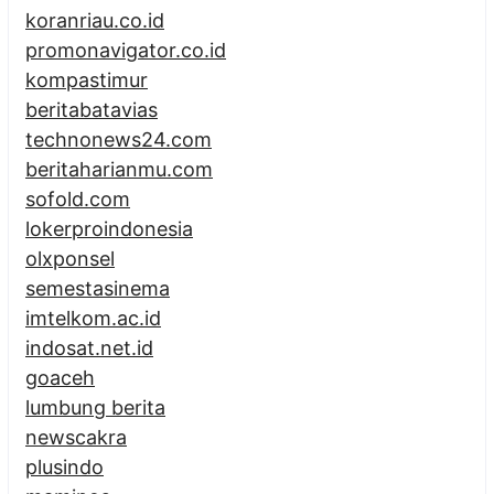
koranriau.co.id
promonavigator.co.id
kompastimur
beritabatavias
technonews24.com
beritaharianmu.com
sofold.com
lokerproindonesia
olxponsel
semestasinema
imtelkom.ac.id
indosat.net.id
goaceh
lumbung berita
newscakra
plusindo