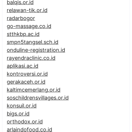
balqis.or.id
relawan-tik.or.id
radarbogor
go-massage.co.id
stthkbp.ac.id
smpn5tangsel.sch.id
onduline-registration.id
rayendraclinic.co.id
aplikasi.ac.id
kontroversi.or.id
gerakaceh.or.id
kaltimcemerlang.or.id
soschildrensvillages.or.id
konsuil.or.id
bigs.or.id
orthodox.or.id
arlaindofood.co.id