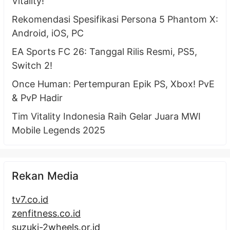
Vitality!
Rekomendasi Spesifikasi Persona 5 Phantom X:
Android, iOS, PC
EA Sports FC 26: Tanggal Rilis Resmi, PS5,
Switch 2!
Once Human: Pertempuran Epik PS, Xbox! PvE
& PvP Hadir
Tim Vitality Indonesia Raih Gelar Juara MWI
Mobile Legends 2025
Rekan Media
tv7.co.id
zenfitness.co.id
suzuki-2wheels.or.id