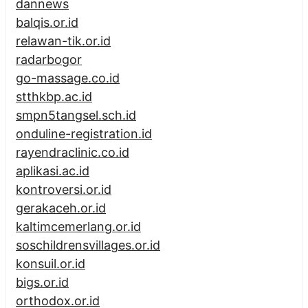
dannews
balqis.or.id
relawan-tik.or.id
radarbogor
go-massage.co.id
stthkbp.ac.id
smpn5tangsel.sch.id
onduline-registration.id
rayendraclinic.co.id
aplikasi.ac.id
kontroversi.or.id
gerakaceh.or.id
kaltimcemerlang.or.id
soschildrensvillages.or.id
konsuil.or.id
bigs.or.id
orthodox.or.id