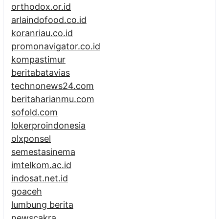
orthodox.or.id
arlaindofood.co.id
koranriau.co.id
promonavigator.co.id
kompastimur
beritabatavias
technonews24.com
beritaharianmu.com
sofold.com
lokerproindonesia
olxponsel
semestasinema
imtelkom.ac.id
indosat.net.id
goaceh
lumbung berita
newscakra