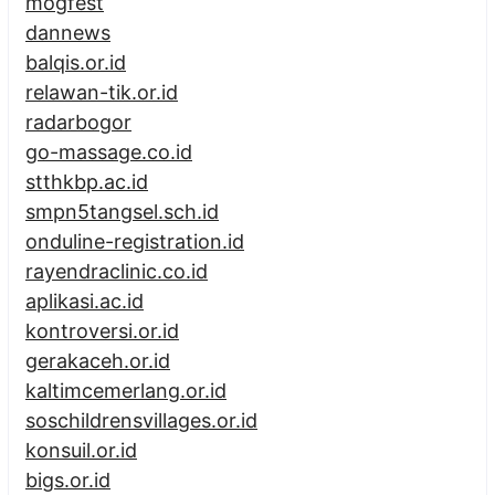
mogfest
dannews
balqis.or.id
relawan-tik.or.id
radarbogor
go-massage.co.id
stthkbp.ac.id
smpn5tangsel.sch.id
onduline-registration.id
rayendraclinic.co.id
aplikasi.ac.id
kontroversi.or.id
gerakaceh.or.id
kaltimcemerlang.or.id
soschildrensvillages.or.id
konsuil.or.id
bigs.or.id