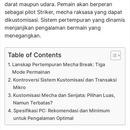
darat maupun udara. Pemain akan berperan
sebagai pilot Striker, mecha raksasa yang dapat
dikustomisasi. Sistem pertempuran yang dinamis
menjanjikan pengalaman bermain yang
menegangkan.
Table of Contents
Lanskap Pertempuran Mecha Break: Tiga
Mode Permainan
Kontroversi Sistem Kustomisasi dan Transaksi
Mikro
Kustomisasi Mecha dan Senjata: Pilihan Luas,
Namun Terbatas?
Spesifikasi PC: Rekomendasi dan Minimum
untuk Pengalaman Optimal