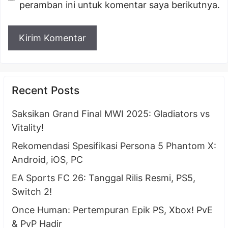
peramban ini untuk komentar saya berikutnya.
Recent Posts
Saksikan Grand Final MWI 2025: Gladiators vs
Vitality!
Rekomendasi Spesifikasi Persona 5 Phantom X:
Android, iOS, PC
EA Sports FC 26: Tanggal Rilis Resmi, PS5,
Switch 2!
Once Human: Pertempuran Epik PS, Xbox! PvE
& PvP Hadir