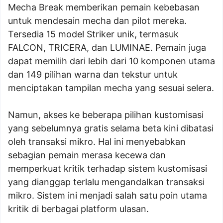
Mecha Break memberikan pemain kebebasan
untuk mendesain mecha dan pilot mereka.
Tersedia 15 model Striker unik, termasuk
FALCON, TRICERA, dan LUMINAE. Pemain juga
dapat memilih dari lebih dari 10 komponen utama
dan 149 pilihan warna dan tekstur untuk
menciptakan tampilan mecha yang sesuai selera.
Namun, akses ke beberapa pilihan kustomisasi
yang sebelumnya gratis selama beta kini dibatasi
oleh transaksi mikro. Hal ini menyebabkan
sebagian pemain merasa kecewa dan
memperkuat kritik terhadap sistem kustomisasi
yang dianggap terlalu mengandalkan transaksi
mikro. Sistem ini menjadi salah satu poin utama
kritik di berbagai platform ulasan.