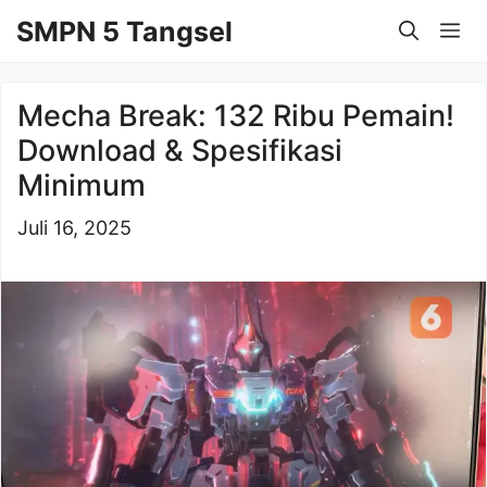
Langsung
SMPN 5 Tangsel
Me
ke
isi
Mecha Break: 132 Ribu Pemain!
Download & Spesifikasi
Minimum
Juli 16, 2025