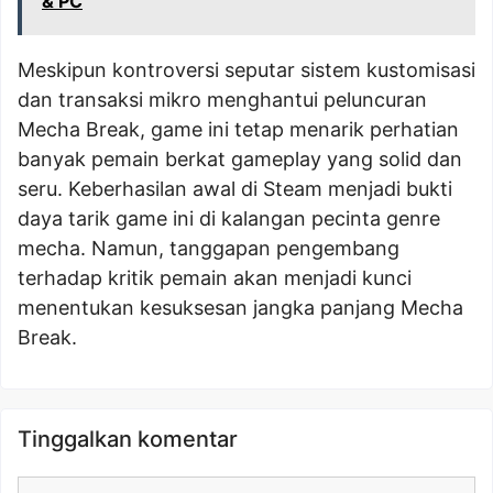
& PC
Meskipun kontroversi seputar sistem kustomisasi
dan transaksi mikro menghantui peluncuran
Mecha Break, game ini tetap menarik perhatian
banyak pemain berkat gameplay yang solid dan
seru. Keberhasilan awal di Steam menjadi bukti
daya tarik game ini di kalangan pecinta genre
mecha. Namun, tanggapan pengembang
terhadap kritik pemain akan menjadi kunci
menentukan kesuksesan jangka panjang Mecha
Break.
Tinggalkan komentar
Komentar