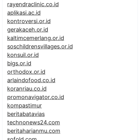
rayendraclinic.co.id
aplikasi.ac.id
kontroversi.or.id
gerakaceh.or.id
kaltimcemerlang.or.id
soschildrensvillages.or.id
konsuil.or.id
bigs.or.id
orthodox.or.id
arlaindofood.co.id
koranriau.co.id
promonavigator.co.id
kompastimur
beritabatavias
technonews24.com
beritaharianmu.com
sofold.com