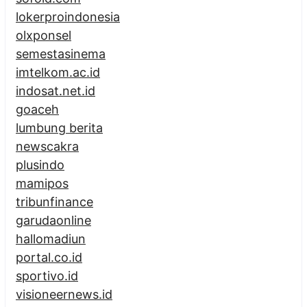
lokerproindonesia
olxponsel
semestasinema
imtelkom.ac.id
indosat.net.id
goaceh
lumbung berita
newscakra
plusindo
mamipos
tribunfinance
garudaonline
hallomadiun
portal.co.id
sportivo.id
visioneernews.id