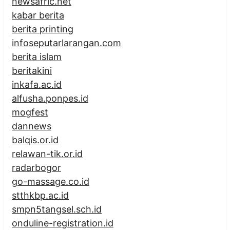
newsafric.net
kabar berita
berita printing
infoseputarlarangan.com
berita islam
beritakini
inkafa.ac.id
alfusha.ponpes.id
mogfest
dannews
balqis.or.id
relawan-tik.or.id
radarbogor
go-massage.co.id
stthkbp.ac.id
smpn5tangsel.sch.id
onduline-registration.id