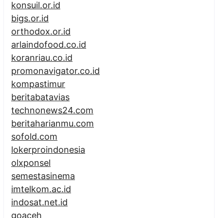
konsuil.or.id
bigs.or.id
orthodox.or.id
arlaindofood.co.id
koranriau.co.id
promonavigator.co.id
kompastimur
beritabatavias
technonews24.com
beritaharianmu.com
sofold.com
lokerproindonesia
olxponsel
semestasinema
imtelkom.ac.id
indosat.net.id
goaceh