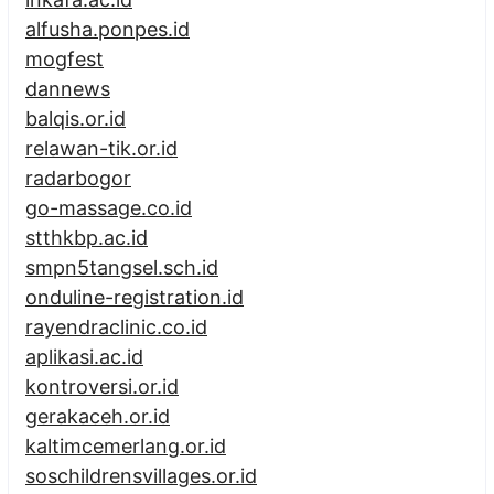
alfusha.ponpes.id
mogfest
dannews
balqis.or.id
relawan-tik.or.id
radarbogor
go-massage.co.id
stthkbp.ac.id
smpn5tangsel.sch.id
onduline-registration.id
rayendraclinic.co.id
aplikasi.ac.id
kontroversi.or.id
gerakaceh.or.id
kaltimcemerlang.or.id
soschildrensvillages.or.id