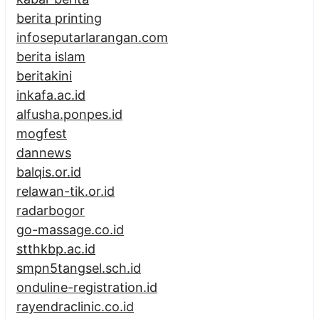
berita printing
infoseputarlarangan.com
berita islam
beritakini
inkafa.ac.id
alfusha.ponpes.id
mogfest
dannews
balqis.or.id
relawan-tik.or.id
radarbogor
go-massage.co.id
stthkbp.ac.id
smpn5tangsel.sch.id
onduline-registration.id
rayendraclinic.co.id