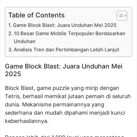
Table of Contents
Game Block Blast: Juara Unduhan Mei 2025
10 Besar Game Mobile Terpopuler Berdasarkan
Unduhan
Analisis Tren dan Pertimbangan Lebih Lanjut
Game Block Blast: Juara Unduhan Mei
2025
Block Blast, game puzzle yang mirip dengan
Tetris, berhasil memikat jutaan pemain di seluruh
dunia. Mekanisme permainannya yang
sederhana dan mudah dipahami menjadi kunci
keberhasilannya.