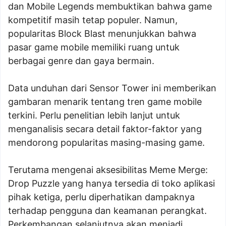
dan Mobile Legends membuktikan bahwa game
kompetitif masih tetap populer. Namun,
popularitas Block Blast menunjukkan bahwa
pasar game mobile memiliki ruang untuk
berbagai genre dan gaya bermain.
Data unduhan dari Sensor Tower ini memberikan
gambaran menarik tentang tren game mobile
terkini. Perlu penelitian lebih lanjut untuk
menganalisis secara detail faktor-faktor yang
mendorong popularitas masing-masing game.
Terutama mengenai aksesibilitas Meme Merge:
Drop Puzzle yang hanya tersedia di toko aplikasi
pihak ketiga, perlu diperhatikan dampaknya
terhadap pengguna dan keamanan perangkat.
Perkembangan selanjutnya akan menjadi