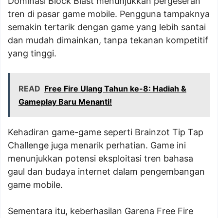
Dominasi Block Blast menunjukkan pergeseran
tren di pasar game mobile. Pengguna tampaknya
semakin tertarik dengan game yang lebih santai
dan mudah dimainkan, tanpa tekanan kompetitif
yang tinggi.
READ
Free Fire Ulang Tahun ke-8: Hadiah &
Gameplay Baru Menanti!
Kehadiran game-game seperti Brainzot Tip Tap
Challenge juga menarik perhatian. Game ini
menunjukkan potensi eksploitasi tren bahasa
gaul dan budaya internet dalam pengembangan
game mobile.
Sementara itu, keberhasilan Garena Free Fire