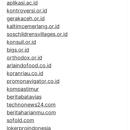
aplikasi.ac.id
kontroversi.or.id
gerakaceh.or.id
kaltimcemerlang.or.id
soschildrensvillages.or.id
konsuil.or.id
bigs.or.id
orthodox.or.id
arlaindofood.co.id
koranriau.co.id
promonavigator.co.id
kompastimur
beritabatavias
technonews24.com
beritaharianmu.com
sofold.com
lokerproindonesia