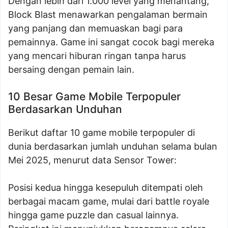
Dengan lebih dari 1.000 level yang menantang,
Block Blast menawarkan pengalaman bermain
yang panjang dan memuaskan bagi para
pemainnya. Game ini sangat cocok bagi mereka
yang mencari hiburan ringan tanpa harus
bersaing dengan pemain lain.
10 Besar Game Mobile Terpopuler
Berdasarkan Unduhan
Berikut daftar 10 game mobile terpopuler di
dunia berdasarkan jumlah unduhan selama bulan
Mei 2025, menurut data Sensor Tower:
Posisi kedua hingga kesepuluh ditempati oleh
berbagai macam game, mulai dari battle royale
hingga game puzzle dan casual lainnya.