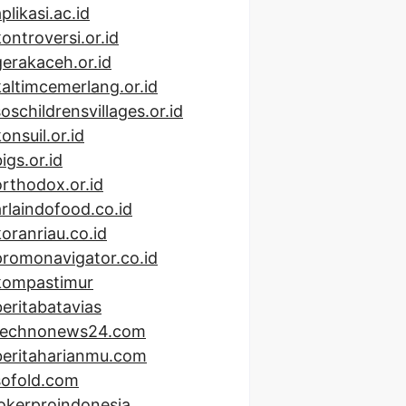
plikasi.ac.id
kontroversi.or.id
gerakaceh.or.id
kaltimcemerlang.or.id
soschildrensvillages.or.id
onsuil.or.id
igs.or.id
orthodox.or.id
arlaindofood.co.id
koranriau.co.id
promonavigator.co.id
kompastimur
beritabatavias
technonews24.com
beritaharianmu.com
sofold.com
lokerproindonesia