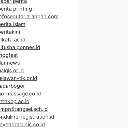
kabar berita
erita printing
infoseputarlarangan.com
berita islam
eritakini
inkafa.ac.id
alfusha.ponpes.id
mogfest
dannews
alqis.or.id
relawan-tik.or.id
radarbogor
go-massage.co.id
stthkbp.ac.id
smpn5tangsel.sch.id
onduline-registration.id
rayendraclinic.co.id