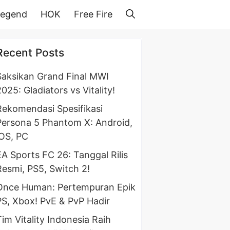
Legend
HOK
Free Fire
Recent Posts
Saksikan Grand Final MWI
025: Gladiators vs Vitality!
Rekomendasi Spesifikasi
Persona 5 Phantom X: Android,
iOS, PC
EA Sports FC 26: Tanggal Rilis
Resmi, PS5, Switch 2!
Once Human: Pertempuran Epik
PS, Xbox! PvE & PvP Hadir
Tim Vitality Indonesia Raih