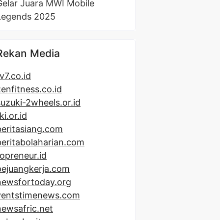
Gelar Juara MWI Mobile
Legends 2025
Rekan Media
v7.co.id
zenfitness.co.id
suzuki-2wheels.or.id
ki.or.id
beritasiang.com
beritabolaharian.com
topreneur.id
pejuangkerja.com
newsfortoday.org
ventstimenews.com
newsafric.net