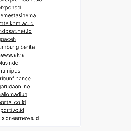
olxponsel
semestasinema
imtelkom.ac.id
indosat.net.id
goaceh
lumbung berita
newscakra
plusindo
mamipos
tribunfinance
garudaonline
hallomadiun
portal.co.id
sportivo.id
visioneernews.id