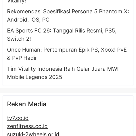
Vitality!
Rekomendasi Spesifikasi Persona 5 Phantom X:
Android, iOS, PC
EA Sports FC 26: Tanggal Rilis Resmi, PS5,
Switch 2!
Once Human: Pertempuran Epik PS, Xbox! PvE
& PvP Hadir
Tim Vitality Indonesia Raih Gelar Juara MWI
Mobile Legends 2025
Rekan Media
tv7.co.id
zenfitness.co.id
suzuki-2wheels.or.id