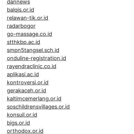
dannews
balqis.or.id
relawan-tik.or.id
radarbogor
go-massage.co.id
stthkbp.ac.id
smpn5tangsel.sch.id
onduline-registration.id
rayendraclinic.co.id
aplikasi.ac.id
kontroversi.or.id
gerakaceh.or.id
kaltimcemerlang.or.id
soschildrensvillages.or.id
konsuil.or.id
bigs.or.id
orthodox.or.id