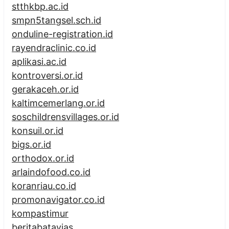
stthkbp.ac.id
smpn5tangsel.sch.id
onduline-registration.id
rayendraclinic.co.id
aplikasi.ac.id
kontroversi.or.id
gerakaceh.or.id
kaltimcemerlang.or.id
soschildrensvillages.or.id
konsuil.or.id
bigs.or.id
orthodox.or.id
arlaindofood.co.id
koranriau.co.id
promonavigator.co.id
kompastimur
beritabatavias