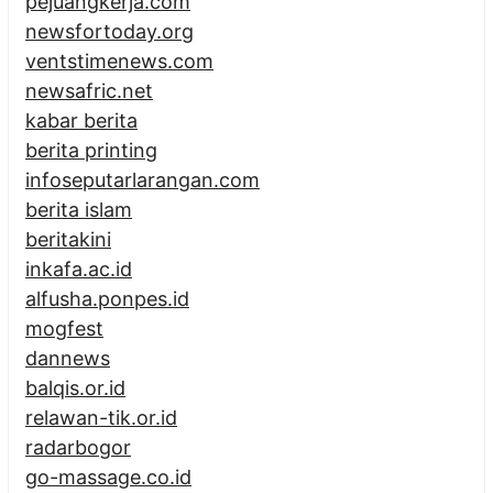
pejuangkerja.com
newsfortoday.org
ventstimenews.com
newsafric.net
kabar berita
berita printing
infoseputarlarangan.com
berita islam
beritakini
inkafa.ac.id
alfusha.ponpes.id
mogfest
dannews
balqis.or.id
relawan-tik.or.id
radarbogor
go-massage.co.id