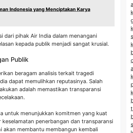
a
iman Indonesia yang Menciptakan Karya
i dari pihak Air India dalam menangani
asan kepada publik menjadi sangat krusial.
k
b
gan Publik
kan beragam analisis terkait tragedi
ndia dapat memulihkan reputasinya. Salah
ilakukan adalah memastikan transparansi
ecelakaan.
India untuk menunjukkan komitmen yang kuat
r keselamatan penerbangan dan transparansi
l ini akan membantu membangun kembali