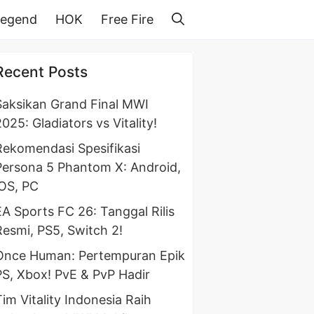
Legend
HOK
Free Fire
Recent Posts
Saksikan Grand Final MWI
025: Gladiators vs Vitality!
Rekomendasi Spesifikasi
Persona 5 Phantom X: Android,
iOS, PC
EA Sports FC 26: Tanggal Rilis
Resmi, PS5, Switch 2!
Once Human: Pertempuran Epik
PS, Xbox! PvE & PvP Hadir
Tim Vitality Indonesia Raih