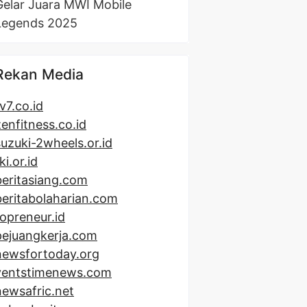
Gelar Juara MWI Mobile
Legends 2025
Rekan Media
v7.co.id
zenfitness.co.id
suzuki-2wheels.or.id
ki.or.id
beritasiang.com
beritabolaharian.com
topreneur.id
pejuangkerja.com
newsfortoday.org
ventstimenews.com
newsafric.net