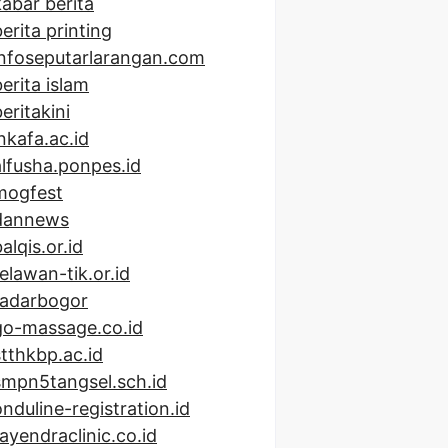
kabar berita
erita printing
infoseputarlarangan.com
berita islam
eritakini
inkafa.ac.id
alfusha.ponpes.id
mogfest
dannews
alqis.or.id
relawan-tik.or.id
radarbogor
go-massage.co.id
stthkbp.ac.id
smpn5tangsel.sch.id
onduline-registration.id
rayendraclinic.co.id