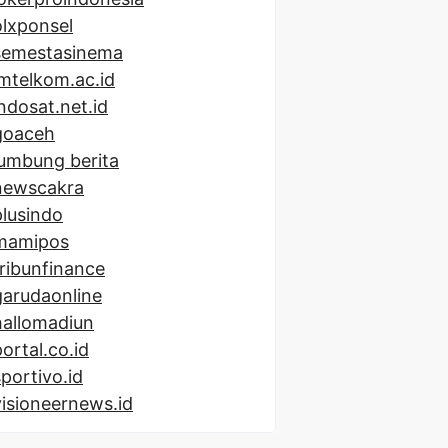
olxponsel
semestasinema
imtelkom.ac.id
indosat.net.id
goaceh
lumbung berita
newscakra
plusindo
mamipos
tribunfinance
garudaonline
hallomadiun
portal.co.id
sportivo.id
visioneernews.id