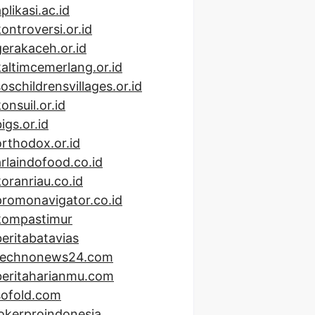
plikasi.ac.id
kontroversi.or.id
gerakaceh.or.id
kaltimcemerlang.or.id
soschildrensvillages.or.id
onsuil.or.id
igs.or.id
orthodox.or.id
arlaindofood.co.id
koranriau.co.id
promonavigator.co.id
kompastimur
beritabatavias
technonews24.com
beritaharianmu.com
sofold.com
lokerproindonesia