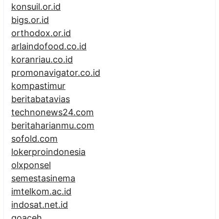
konsuil.or.id
bigs.or.id
orthodox.or.id
arlaindofood.co.id
koranriau.co.id
promonavigator.co.id
kompastimur
beritabatavias
technonews24.com
beritaharianmu.com
sofold.com
lokerproindonesia
olxponsel
semestasinema
imtelkom.ac.id
indosat.net.id
goaceh