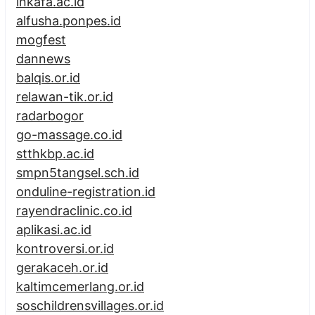
inkafa.ac.id
alfusha.ponpes.id
mogfest
dannews
balqis.or.id
relawan-tik.or.id
radarbogor
go-massage.co.id
stthkbp.ac.id
smpn5tangsel.sch.id
onduline-registration.id
rayendraclinic.co.id
aplikasi.ac.id
kontroversi.or.id
gerakaceh.or.id
kaltimcemerlang.or.id
soschildrensvillages.or.id