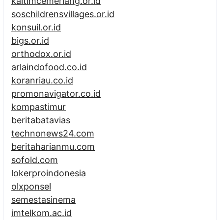
kaltimcemerlang.or.id
soschildrensvillages.or.id
konsuil.or.id
bigs.or.id
orthodox.or.id
arlaindofood.co.id
koranriau.co.id
promonavigator.co.id
kompastimur
beritabatavias
technonews24.com
beritaharianmu.com
sofold.com
lokerproindonesia
olxponsel
semestasinema
imtelkom.ac.id