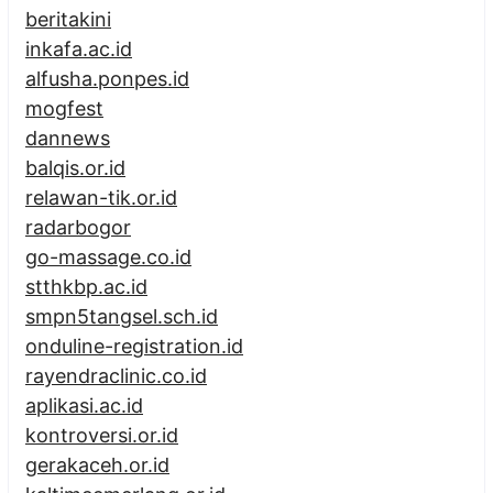
beritakini
inkafa.ac.id
alfusha.ponpes.id
mogfest
dannews
balqis.or.id
relawan-tik.or.id
radarbogor
go-massage.co.id
stthkbp.ac.id
smpn5tangsel.sch.id
onduline-registration.id
rayendraclinic.co.id
aplikasi.ac.id
kontroversi.or.id
gerakaceh.or.id