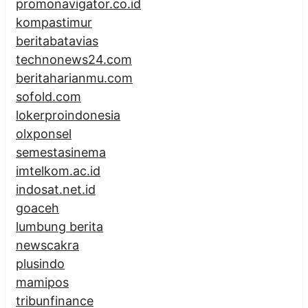
promonavigator.co.id
kompastimur
beritabatavias
technonews24.com
beritaharianmu.com
sofold.com
lokerproindonesia
olxponsel
semestasinema
imtelkom.ac.id
indosat.net.id
goaceh
lumbung berita
newscakra
plusindo
mamipos
tribunfinance