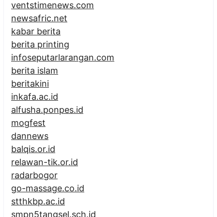
ventstimenews.com
newsafric.net
kabar berita
berita printing
infoseputarlarangan.com
berita islam
beritakini
inkafa.ac.id
alfusha.ponpes.id
mogfest
dannews
balqis.or.id
relawan-tik.or.id
radarbogor
go-massage.co.id
stthkbp.ac.id
smpn5tangsel.sch.id