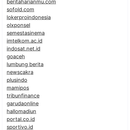
beritaharianmu.com
sofold.com
lokerproindonesia
olxponsel
semestasinema
imtelkom.ac.id
indosat.net.id
goaceh
lumbung berita
newscakra
plusindo
mamipos
tribunfinance
garudaonline
hallomadiun
portal.co.id
sportivo.id