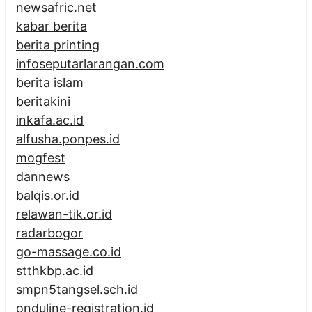
newsafric.net
kabar berita
berita printing
infoseputarlarangan.com
berita islam
beritakini
inkafa.ac.id
alfusha.ponpes.id
mogfest
dannews
balqis.or.id
relawan-tik.or.id
radarbogor
go-massage.co.id
stthkbp.ac.id
smpn5tangsel.sch.id
onduline-registration.id