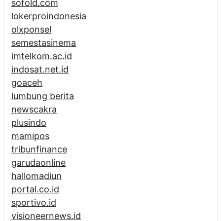
sofold.com
lokerproindonesia
olxponsel
semestasinema
imtelkom.ac.id
indosat.net.id
goaceh
lumbung berita
newscakra
plusindo
mamipos
tribunfinance
garudaonline
hallomadiun
portal.co.id
sportivo.id
visioneernews.id