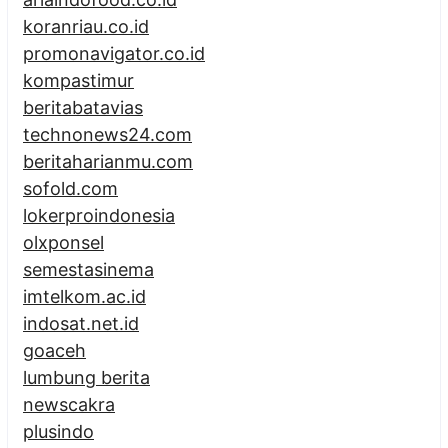
koranriau.co.id
promonavigator.co.id
kompastimur
beritabatavias
technonews24.com
beritaharianmu.com
sofold.com
lokerproindonesia
olxponsel
semestasinema
imtelkom.ac.id
indosat.net.id
goaceh
lumbung berita
newscakra
plusindo