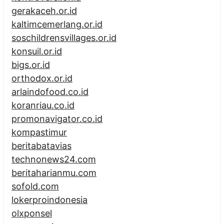
gerakaceh.or.id
kaltimcemerlang.or.id
soschildrensvillages.or.id
konsuil.or.id
bigs.or.id
orthodox.or.id
arlaindofood.co.id
koranriau.co.id
promonavigator.co.id
kompastimur
beritabatavias
technonews24.com
beritaharianmu.com
sofold.com
lokerproindonesia
olxponsel