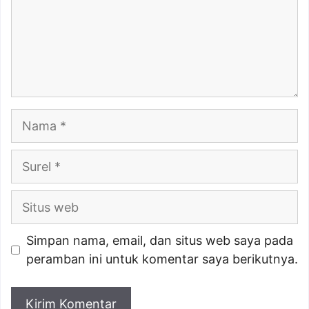
Nama
Surel
Situs
web
Simpan nama, email, dan situs web saya pada
peramban ini untuk komentar saya berikutnya.