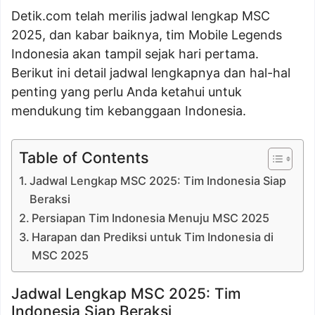
Detik.com telah merilis jadwal lengkap MSC
2025, dan kabar baiknya, tim Mobile Legends
Indonesia akan tampil sejak hari pertama.
Berikut ini detail jadwal lengkapnya dan hal-hal
penting yang perlu Anda ketahui untuk
mendukung tim kebanggaan Indonesia.
Table of Contents
Jadwal Lengkap MSC 2025: Tim Indonesia Siap
Beraksi
Persiapan Tim Indonesia Menuju MSC 2025
Harapan dan Prediksi untuk Tim Indonesia di
MSC 2025
Jadwal Lengkap MSC 2025: Tim
Indonesia Siap Beraksi