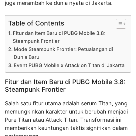
juga merambah ke dunia nyata di Jakarta.
Table of Contents
Fitur dan Item Baru di PUBG Mobile 3.8:
Steampunk Frontier
Mode Steampunk Frontier: Petualangan di
Dunia Baru
Event PUBG Mobile x Attack on Titan di Jakarta
Fitur dan Item Baru di PUBG Mobile 3.8:
Steampunk Frontier
Salah satu fitur utama adalah serum Titan, yang
memungkinkan karakter untuk berubah menjadi
Pure Titan atau Attack Titan. Transformasi ini
memberikan keuntungan taktis signifikan dalam