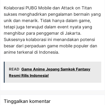
Kolaborasi PUBG Mobile dan Attack on Titan
sukses menghadirkan pengalaman bermain yang
unik dan menarik. Tidak hanya dalam game,
tetapi juga terwujud dalam event nyata yang
menghibur para penggemar di Jakarta.
Suksesnya kolaborasi ini menandakan potensi
besar dari perpaduan game mobile populer dan
anime terkenal di Indonesia.
READ
Game Anime Jepang Samkok Fantasy
Resmi Rilis Indonesia!
Tinggalkan komentar