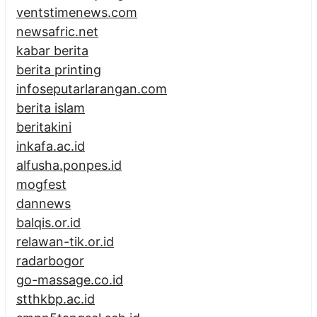
ventstimenews.com
newsafric.net
kabar berita
berita printing
infoseputarlarangan.com
berita islam
beritakini
inkafa.ac.id
alfusha.ponpes.id
mogfest
dannews
balqis.or.id
relawan-tik.or.id
radarbogor
go-massage.co.id
stthkbp.ac.id