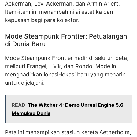
Ackerman, Levi Ackerman, dan Armin Arlert.
Item-item ini menambah nilai estetika dan
kepuasan bagi para kolektor.
Mode Steampunk Frontier: Petualangan
di Dunia Baru
Mode Steampunk Frontier hadir di seluruh peta,
meliputi Erangel, Livik, dan Rondo. Mode ini
menghadirkan lokasi-lokasi baru yang menarik
untuk dijelajahi.
READ
The Witcher 4: Demo Unreal Engine 5.6
Memukau Dunia
Peta ini menampilkan stasiun kereta Aetherholm,