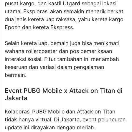
pusat kargo, dan kastil Utgard sebagai lokasi
utama. Eksplorasi akan semakin menarik berkat
dua jenis kereta uap raksasa, yaitu kereta kargo
Epoch dan kereta Ekspress.
Selain kereta uap, pemain juga bisa menikmati
wahana rollercoaster dan pos pemeriksaan
interaksi sosial. Fitur tambahan ini menambah
keseruan dan variasi dalam pengalaman
bermain.
Event PUBG Mobile x Attack on Titan di
Jakarta
Kolaborasi PUBG Mobile dan Attack on Titan
tidak hanya virtual. Di Jakarta, event peluncuran
update ini dirayakan dengan meriah.