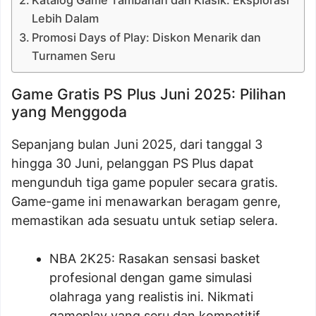
Lebih Dalam
Promosi Days of Play: Diskon Menarik dan
Turnamen Seru
Game Gratis PS Plus Juni 2025: Pilihan
yang Menggoda
Sepanjang bulan Juni 2025, dari tanggal 3
hingga 30 Juni, pelanggan PS Plus dapat
mengunduh tiga game populer secara gratis.
Game-game ini menawarkan beragam genre,
memastikan ada sesuatu untuk setiap selera.
NBA 2K25: Rasakan sensasi basket
profesional dengan game simulasi
olahraga yang realistis ini. Nikmati
gameplay yang seru dan kompetitif.