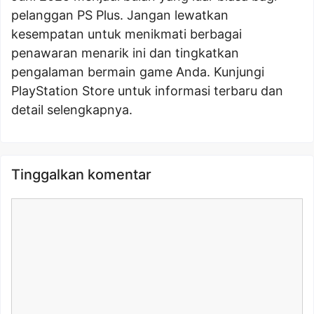
pelanggan PS Plus. Jangan lewatkan
kesempatan untuk menikmati berbagai
penawaran menarik ini dan tingkatkan
pengalaman bermain game Anda. Kunjungi
PlayStation Store untuk informasi terbaru dan
detail selengkapnya.
Tinggalkan komentar
Komentar