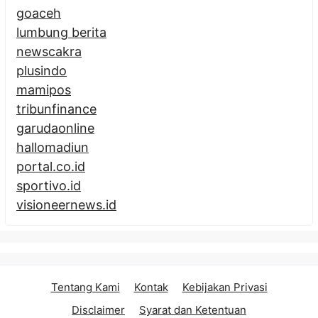
goaceh
lumbung berita
newscakra
plusindo
mamipos
tribunfinance
garudaonline
hallomadiun
portal.co.id
sportivo.id
visioneernews.id
Tentang Kami
Kontak
Kebijakan Privasi
Disclaimer
Syarat dan Ketentuan