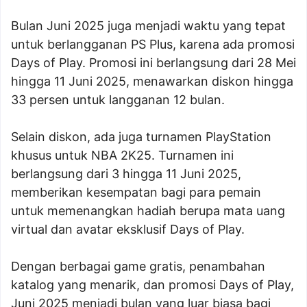
Bulan Juni 2025 juga menjadi waktu yang tepat
untuk berlangganan PS Plus, karena ada promosi
Days of Play. Promosi ini berlangsung dari 28 Mei
hingga 11 Juni 2025, menawarkan diskon hingga
33 persen untuk langganan 12 bulan.
Selain diskon, ada juga turnamen PlayStation
khusus untuk NBA 2K25. Turnamen ini
berlangsung dari 3 hingga 11 Juni 2025,
memberikan kesempatan bagi para pemain
untuk memenangkan hadiah berupa mata uang
virtual dan avatar eksklusif Days of Play.
Dengan berbagai game gratis, penambahan
katalog yang menarik, dan promosi Days of Play,
Juni 2025 menjadi bulan yang luar biasa bagi