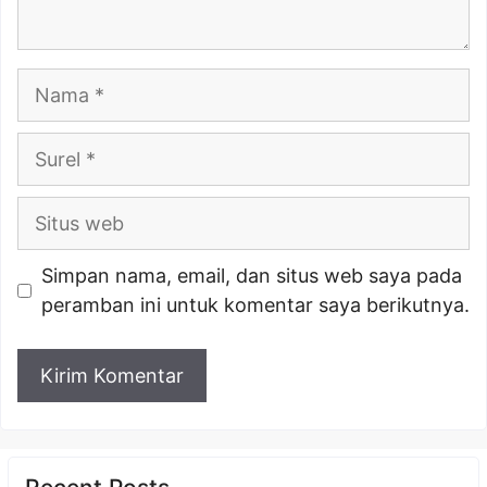
Nama
Surel
Situs
web
Simpan nama, email, dan situs web saya pada
peramban ini untuk komentar saya berikutnya.