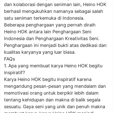
dan kolaborasi dengan seniman lain, Heino HOK
berhasil mengukuhkan namanya sebagai salah
satu seniman terkemuka di Indonesia.
Beberapa penghargaan yang pernah diraih
Heino HOK antara lain Penghargaan Seni
Indonesia dan Penghargaan Kreativitas Seni.
Penghargaan ini menjadi bukti atas dedikasi dan
kualitas karyanya yang luar biasa.
FAQs
1. Apa yang membuat karya Heino HOK begitu
inspiratif?
Karya Heino HOK begitu inspiratif karena
mengandung pesan-pesan yang mendalam dan
memotivasi orang untuk berpikir lebih dalam
tentang kehidupan dan makna di balik segala
sesuatu. Gaya seni yang unik dan penuh makna