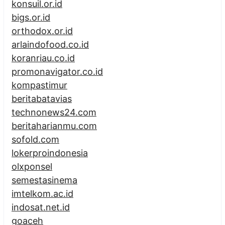
konsuil.or.id
bigs.or.id
orthodox.or.id
arlaindofood.co.id
koranriau.co.id
promonavigator.co.id
kompastimur
beritabatavias
technonews24.com
beritaharianmu.com
sofold.com
lokerproindonesia
olxponsel
semestasinema
imtelkom.ac.id
indosat.net.id
goaceh