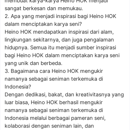
membuat karya-karya Heino HOK menjadi
sangat berkesan dan memukau.
2. Apa yang menjadi inspirasi bagi Heino HOK
dalam menciptakan karya seni?
Heino HOK mendapatkan inspirasi dari alam,
lingkungan sekitarnya, dan juga pengalaman
hidupnya. Semua itu menjadi sumber inspirasi
bagi Heino HOK dalam menciptakan karya seni
yang unik dan berbeda.
3. Bagaimana cara Heino HOK mengukir
namanya sebagai seniman terkemuka di
Indonesia?
Dengan dedikasi, bakat, dan kreativitasnya yang
luar biasa, Heino HOK berhasil mengukir
namanya sebagai seniman terkemuka di
Indonesia melalui berbagai pameran seni,
kolaborasi dengan seniman lain, dan