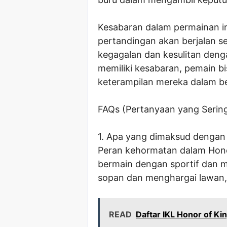
Kesabaran dalam permainan in
pertandingan akan berjalan s
kegagalan dan kesulitan deng
memiliki kesabaran, pemain bi
keterampilan mereka dalam b
FAQs (Pertanyaan yang Sering
1. Apa yang dimaksud dengan
Peran kehormatan dalam Hono
bermain dengan sportif dan m
sopan dan menghargai lawan,
READ
Daftar IKL Honor of K