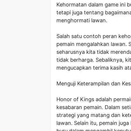
Kehormatan dalam game ini b
tetapi juga tentang bagaiman
menghormati lawan.
Salah satu contoh peran keho
pemain mengalahkan lawan. S
seharusnya kita tidak meren
tidak berharga. Sebaliknya, 
mengucapkan terima kasih ata
Menguji Keterampilan dan Ke
Honor of Kings adalah permai
kesabaran pemain. Dalam seti
strategi yang matang dan ket
lawan. Selain itu, pemain juga
buru dalam mengambil keputus