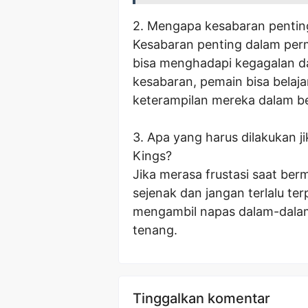
2. Mengapa kesabaran pentin
Kesabaran penting dalam per
bisa menghadapi kegagalan da
kesabaran, pemain bisa belaj
keterampilan mereka dalam be
3. Apa yang harus dilakukan j
Kings?
Jika merasa frustasi saat ber
sejenak dan jangan terlalu t
mengambil napas dalam-dalam
tenang.
Tinggalkan komentar