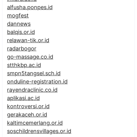
alfusha.ponpes.id
mogfest
dannews
balqis.or.id
relawan-tik.or.id
radarbogor
go-massage.co.id
stthkbp.ac.id
smpn5tangsel.sch.id
onduline-registration.id
rayendraclinic.co.id
aplikasi.ac.id
kontroversi.or.id
gerakaceh.or.id
kaltimcemerlang.or.id
soschildrensvillages.or.id