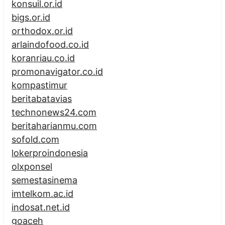
konsuil.or.id
bigs.or.id
orthodox.or.id
arlaindofood.co.id
koranriau.co.id
promonavigator.co.id
kompastimur
beritabatavias
technonews24.com
beritaharianmu.com
sofold.com
lokerproindonesia
olxponsel
semestasinema
imtelkom.ac.id
indosat.net.id
goaceh