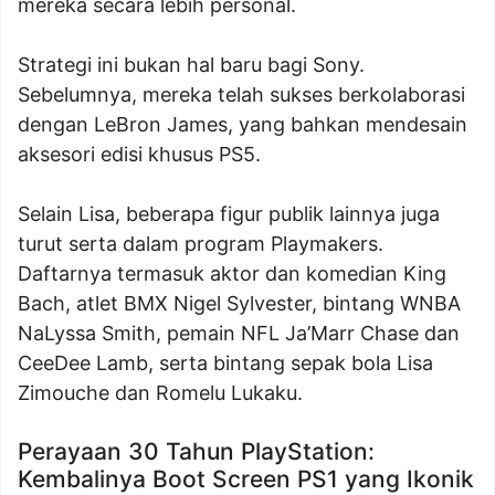
mereka secara lebih personal.
Strategi ini bukan hal baru bagi Sony.
Sebelumnya, mereka telah sukses berkolaborasi
dengan LeBron James, yang bahkan mendesain
aksesori edisi khusus PS5.
Selain Lisa, beberapa figur publik lainnya juga
turut serta dalam program Playmakers.
Daftarnya termasuk aktor dan komedian King
Bach, atlet BMX Nigel Sylvester, bintang WNBA
NaLyssa Smith, pemain NFL Ja’Marr Chase dan
CeeDee Lamb, serta bintang sepak bola Lisa
Zimouche dan Romelu Lukaku.
Perayaan 30 Tahun PlayStation:
Kembalinya Boot Screen PS1 yang Ikonik