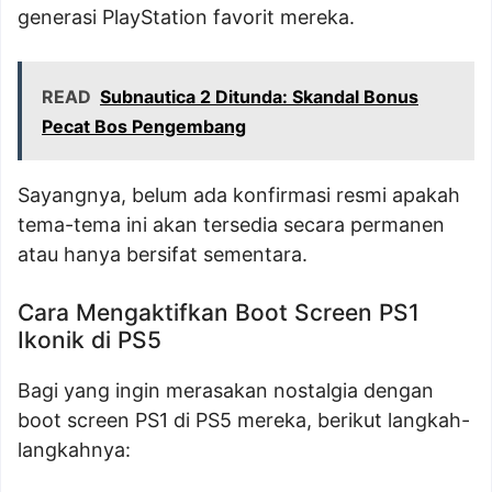
generasi PlayStation favorit mereka.
READ
Subnautica 2 Ditunda: Skandal Bonus
Pecat Bos Pengembang
Sayangnya, belum ada konfirmasi resmi apakah
tema-tema ini akan tersedia secara permanen
atau hanya bersifat sementara.
Cara Mengaktifkan Boot Screen PS1
Ikonik di PS5
Bagi yang ingin merasakan nostalgia dengan
boot screen PS1 di PS5 mereka, berikut langkah-
langkahnya: