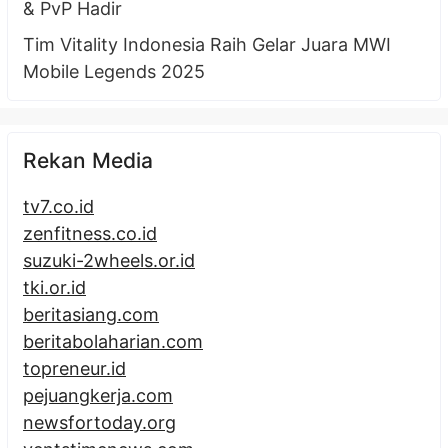
& PvP Hadir
Tim Vitality Indonesia Raih Gelar Juara MWI
Mobile Legends 2025
Rekan Media
tv7.co.id
zenfitness.co.id
suzuki-2wheels.or.id
tki.or.id
beritasiang.com
beritabolaharian.com
topreneur.id
pejuangkerja.com
newsfortoday.org