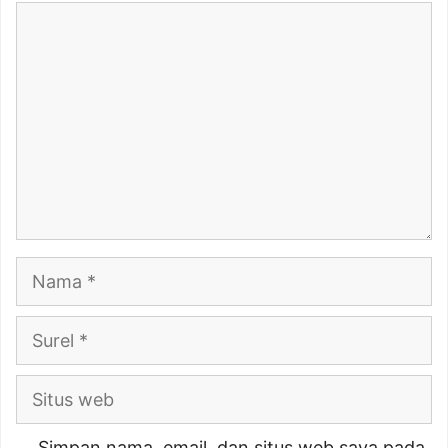
Komentar
Nama
Surel
Situs
web
Simpan nama, email, dan situs web saya pada