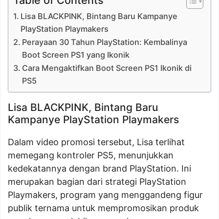
Lisa BLACKPINK, Bintang Baru Kampanye
PlayStation Playmakers
Perayaan 30 Tahun PlayStation: Kembalinya
Boot Screen PS1 yang Ikonik
Cara Mengaktifkan Boot Screen PS1 Ikonik di
PS5
Lisa BLACKPINK, Bintang Baru
Kampanye PlayStation Playmakers
Dalam video promosi tersebut, Lisa terlihat
memegang kontroler PS5, menunjukkan
kedekatannya dengan brand PlayStation. Ini
merupakan bagian dari strategi PlayStation
Playmakers, program yang menggandeng figur
publik ternama untuk mempromosikan produk