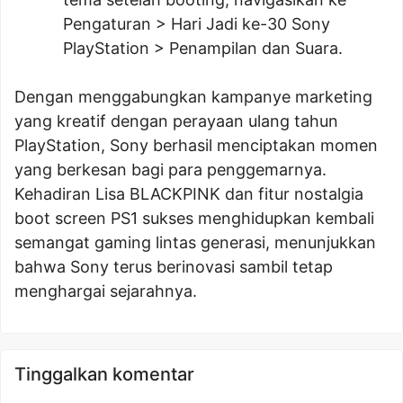
Pengaturan > Hari Jadi ke-30 Sony
PlayStation > Penampilan dan Suara.
Dengan menggabungkan kampanye marketing
yang kreatif dengan perayaan ulang tahun
PlayStation, Sony berhasil menciptakan momen
yang berkesan bagi para penggemarnya.
Kehadiran Lisa BLACKPINK dan fitur nostalgia
boot screen PS1 sukses menghidupkan kembali
semangat gaming lintas generasi, menunjukkan
bahwa Sony terus berinovasi sambil tetap
menghargai sejarahnya.
Tinggalkan komentar