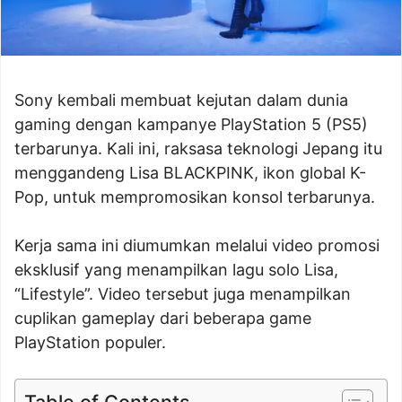
Sony kembali membuat kejutan dalam dunia
gaming dengan kampanye PlayStation 5 (PS5)
terbarunya. Kali ini, raksasa teknologi Jepang itu
menggandeng Lisa BLACKPINK, ikon global K-
Pop, untuk mempromosikan konsol terbarunya.
Kerja sama ini diumumkan melalui video promosi
eksklusif yang menampilkan lagu solo Lisa,
“Lifestyle”. Video tersebut juga menampilkan
cuplikan gameplay dari beberapa game
PlayStation populer.
Table of Contents