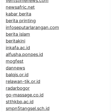
ventstimenews.com
newsafric.net
kabar berita
berita printing
infoseputarlarangan.com
berita islam
beritakini
inkafa.ac.id
alfusha.ponpes.id
mogfest
dannews
balqis.or.id
relawan-tik.or.id
radarbogor
go-massage.co.id
stthkbp.ac.id
smpn5tangsel.sch.id