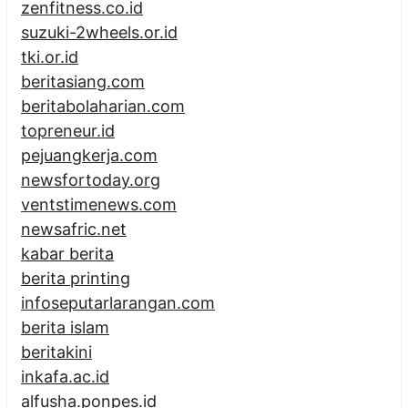
zenfitness.co.id
suzuki-2wheels.or.id
tki.or.id
beritasiang.com
beritabolaharian.com
topreneur.id
pejuangkerja.com
newsfortoday.org
ventstimenews.com
newsafric.net
kabar berita
berita printing
infoseputarlarangan.com
berita islam
beritakini
inkafa.ac.id
alfusha.ponpes.id