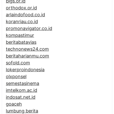
bigs.or.id
orthodox.or.id
arlaindofood.co.id
koranriau.co.id
promonavigator.co.id
kompastimur
beritabatavias
technonews24.com
beritaharianmu.com
sofold.com
lokerproindonesia
olxponsel
semestasinema
imtelkom.ac.id
indosat.net.id
goaceh
lumbung berita