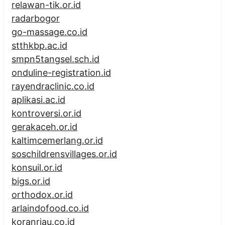
relawan-tik.or.id
radarbogor
go-massage.co.id
stthkbp.ac.id
smpn5tangsel.sch.id
onduline-registration.id
rayendraclinic.co.id
aplikasi.ac.id
kontroversi.or.id
gerakaceh.or.id
kaltimcemerlang.or.id
soschildrensvillages.or.id
konsuil.or.id
bigs.or.id
orthodox.or.id
arlaindofood.co.id
koranriau.co.id