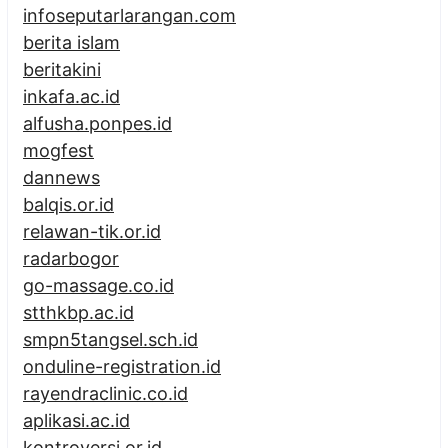
infoseputarlarangan.com
berita islam
beritakini
inkafa.ac.id
alfusha.ponpes.id
mogfest
dannews
balqis.or.id
relawan-tik.or.id
radarbogor
go-massage.co.id
stthkbp.ac.id
smpn5tangsel.sch.id
onduline-registration.id
rayendraclinic.co.id
aplikasi.ac.id
kontroversi.or.id