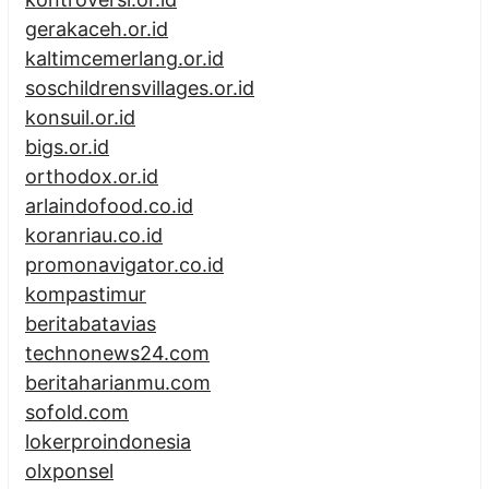
gerakaceh.or.id
kaltimcemerlang.or.id
soschildrensvillages.or.id
konsuil.or.id
bigs.or.id
orthodox.or.id
arlaindofood.co.id
koranriau.co.id
promonavigator.co.id
kompastimur
beritabatavias
technonews24.com
beritaharianmu.com
sofold.com
lokerproindonesia
olxponsel