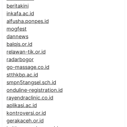
beritakini
inkafa.ac.id
alfusha.ponpes.id
mogfest
dannews
balqis.or.id
relawan-tik.or.id
radarbogor
go-massage.co.id
stthkbp.ac.id
smpn5tangsel.sch.id
onduline-registration.id
rayendraclinic.co.id
aplikasi.ac.id
kontroversi.or.id
gerakaceh.or.id