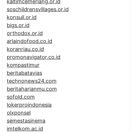
kaltimcemerlang.or.id
soschildrensvillages.or.id
konsuil.or.id
bigs.or.id
orthodox.or.id
arlaindofood.co.id
koranriau.co.id
promonavigator.co.id
kompastimur
beritabatavias
technonews24.com
beritaharianmu.com
sofold.com
lokerproindonesia
olxponsel
semestasinema
imtelkom.ac.id