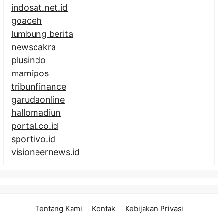
indosat.net.id
goaceh
lumbung berita
newscakra
plusindo
mamipos
tribunfinance
garudaonline
hallomadiun
portal.co.id
sportivo.id
visioneernews.id
Tentang Kami
Kontak
Kebijakan Privasi