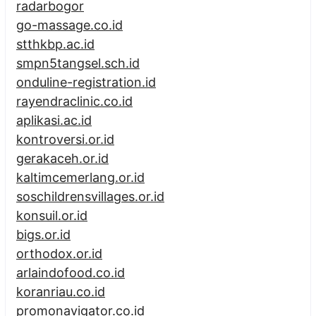
radarbogor
go-massage.co.id
stthkbp.ac.id
smpn5tangsel.sch.id
onduline-registration.id
rayendraclinic.co.id
aplikasi.ac.id
kontroversi.or.id
gerakaceh.or.id
kaltimcemerlang.or.id
soschildrensvillages.or.id
konsuil.or.id
bigs.or.id
orthodox.or.id
arlaindofood.co.id
koranriau.co.id
promonavigator.co.id