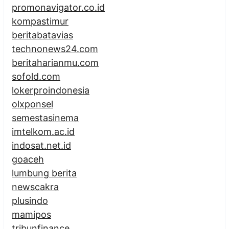
promonavigator.co.id
kompastimur
beritabatavias
technonews24.com
beritaharianmu.com
sofold.com
lokerproindonesia
olxponsel
semestasinema
imtelkom.ac.id
indosat.net.id
goaceh
lumbung berita
newscakra
plusindo
mamipos
tribunfinance