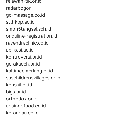
relawan-tik.or.id
radarbogor
go-massage.co.id
stthkbp.ac.id
smpn5tangsel.sch.id
onduline-registration.id
rayendraclinic.co.id
aplikasi.ac.id
kontroversi.or.id
gerakaceh.or.id
kaltimcemerlang.or.id
soschildrensvillages.or.id
konsuil.or.id
bigs.or.id
orthodox.or.id
arlaindofood.co.id
koranriau.co.id