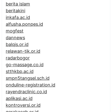
berita islam
beritakini
inkafa.ac.id
alfusha.ponpes.id
mogfest
dannews
balqis.or.id
relawan-tik.or.id
radarbogor
go-massage.co.id
stthkbp.ac.id
smpn5tangsel.sch.id
onduline-registration.id
rayendraclinic.co.id
aplikasi.ac.id
kontroversi.or.id
gerakaceh.or.id