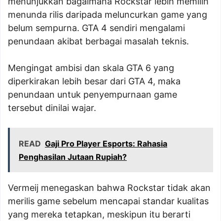
menunjukkan bagaimana Rockstar lebih memilih
menunda rilis daripada meluncurkan game yang
belum sempurna. GTA 4 sendiri mengalami
penundaan akibat berbagai masalah teknis.
Mengingat ambisi dan skala GTA 6 yang
diperkirakan lebih besar dari GTA 4, maka
penundaan untuk penyempurnaan game
tersebut dinilai wajar.
READ
Gaji Pro Player Esports: Rahasia
Penghasilan Jutaan Rupiah?
Vermeij menegaskan bahwa Rockstar tidak akan
merilis game sebelum mencapai standar kualitas
yang mereka tetapkan, meskipun itu berarti