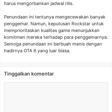
harus mengorbankan jadwal rilis.
Penundaan ini tentunya mengecewakan banyak
penggemar. Namun, keputusan Rockstar untuk
memprioritaskan kualitas game menunjukkan
komitmen mereka terhadap para penggemarnya.
Semoga penundaan ini berbuah manis dengan
hadirnya GTA 6 yang luar biasa.
Tinggalkan komentar
Komentar