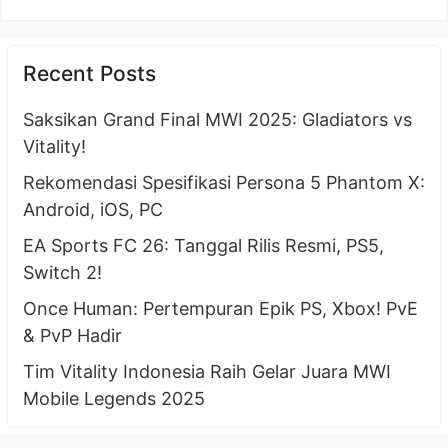
Recent Posts
Saksikan Grand Final MWI 2025: Gladiators vs
Vitality!
Rekomendasi Spesifikasi Persona 5 Phantom X:
Android, iOS, PC
EA Sports FC 26: Tanggal Rilis Resmi, PS5,
Switch 2!
Once Human: Pertempuran Epik PS, Xbox! PvE
& PvP Hadir
Tim Vitality Indonesia Raih Gelar Juara MWI
Mobile Legends 2025