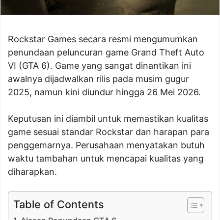
Rockstar Games secara resmi mengumumkan
penundaan peluncuran game Grand Theft Auto
VI (GTA 6). Game yang sangat dinantikan ini
awalnya dijadwalkan rilis pada musim gugur
2025, namun kini diundur hingga 26 Mei 2026.
Keputusan ini diambil untuk memastikan kualitas
game sesuai standar Rockstar dan harapan para
penggemarnya. Perusahaan menyatakan butuh
waktu tambahan untuk mencapai kualitas yang
diharapkan.
Table of Contents