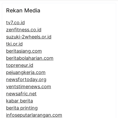
Rekan Media
tv7.co.id
zenfitness.co.id
suzuki-2wheels.or.id
tki.or.id
beritasiang.com
beritabolaharian.com
topreneur.id
pejuangkerja.com
newsfortoday.org
ventstimenews.com
newsafric.net
kabar berita
berita printing
infoseputarlarangan.com