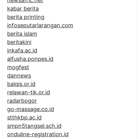
newsafric.net
kabar berita
berita printing
infoseputarlarangan.com
berita islam
beritakini
inkafa.ac.id
alfusha.ponpes.id
mogfest
dannews
balqis.or.id
relawan-tik.or.id
radarbogor
go-massage.co.id
stthkbp.ac.id
smpn5tangsel.sch.id
onduline-registration.id