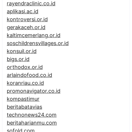
rayendraclinic.co.id
aplikasi.ac.id
kontroversi.or.id
gerakaceh.or.id
kaltimcemerlang.or.id
soschildrensvillages.or.id
konsuil.or.id
bigs.or.id
orthodox.or.id
arlaindofood.co.id
koranriau.co.id
promonavigator.co.id
kompastimur
beritabatavias
technonews24.com
beritaharianmu.com
sofold.com