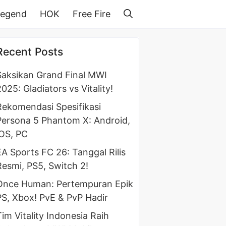
Legend
HOK
Free Fire
Recent Posts
Saksikan Grand Final MWI
025: Gladiators vs Vitality!
Rekomendasi Spesifikasi
Persona 5 Phantom X: Android,
iOS, PC
EA Sports FC 26: Tanggal Rilis
Resmi, PS5, Switch 2!
Once Human: Pertempuran Epik
PS, Xbox! PvE & PvP Hadir
Tim Vitality Indonesia Raih