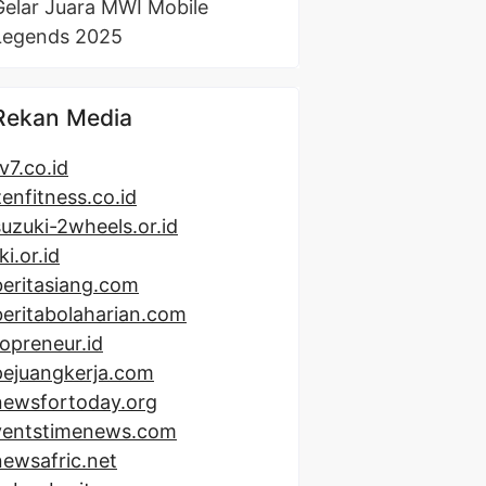
Gelar Juara MWI Mobile
Legends 2025
Rekan Media
v7.co.id
zenfitness.co.id
suzuki-2wheels.or.id
ki.or.id
beritasiang.com
beritabolaharian.com
topreneur.id
pejuangkerja.com
newsfortoday.org
ventstimenews.com
newsafric.net