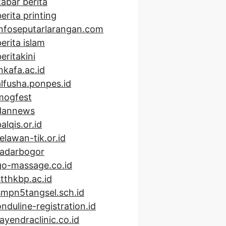
kabar berita
erita printing
infoseputarlarangan.com
berita islam
eritakini
inkafa.ac.id
alfusha.ponpes.id
mogfest
dannews
alqis.or.id
relawan-tik.or.id
radarbogor
go-massage.co.id
stthkbp.ac.id
smpn5tangsel.sch.id
onduline-registration.id
rayendraclinic.co.id