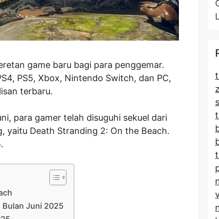
deretan game baru bagi para penggemar.
t
PS4, PS5, Xbox, Nintendo Switch, dan PC,
lisan terbaru.
t
i, para gamer telah disuguhi sekuel dari
, yaitu Death Stranding 2: On the Beach.
.
each
i Bulan Juni 2025
025