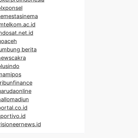
olxponsel
semestasinema
imtelkom.ac.id
indosat.net.id
goaceh
lumbung berita
newscakra
plusindo
mamipos
tribunfinance
garudaonline
hallomadiun
portal.co.id
sportivo.id
visioneernews.id