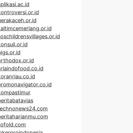
plikasi.ac.id
kontroversi.or.id
gerakaceh.or.id
kaltimcemerlang.or.id
soschildrensvillages.or.id
onsuil.or.id
igs.or.id
orthodox.or.id
arlaindofood.co.id
koranriau.co.id
promonavigator.co.id
kompastimur
beritabatavias
technonews24.com
beritaharianmu.com
sofold.com
lokerproindonesia