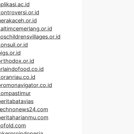
plikasi.ac.id
kontroversi.or.id
gerakaceh.or.id
kaltimcemerlang.or.id
soschildrensvillages.or.id
onsuil.or.id
igs.or.id
orthodox.or.id
arlaindofood.co.id
koranriau.co.id
promonavigator.co.id
kompastimur
beritabatavias
technonews24.com
beritaharianmu.com
sofold.com
lokerproindonesia