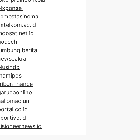
olxponsel
semestasinema
imtelkom.ac.id
indosat.net.id
goaceh
lumbung berita
newscakra
plusindo
mamipos
tribunfinance
garudaonline
hallomadiun
portal.co.id
sportivo.id
visioneernews.id