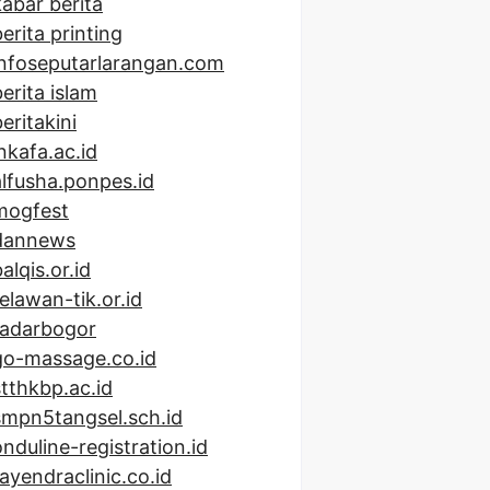
kabar berita
erita printing
infoseputarlarangan.com
berita islam
eritakini
inkafa.ac.id
alfusha.ponpes.id
mogfest
dannews
alqis.or.id
relawan-tik.or.id
radarbogor
go-massage.co.id
stthkbp.ac.id
smpn5tangsel.sch.id
onduline-registration.id
rayendraclinic.co.id