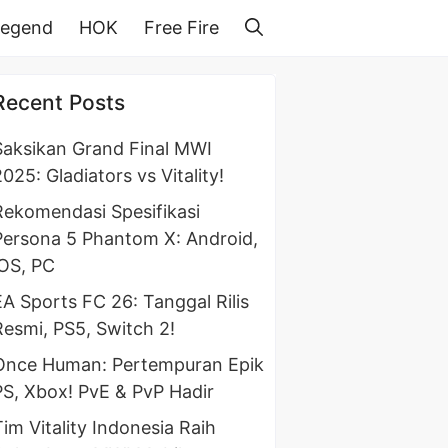
Legend
HOK
Free Fire
Recent Posts
Saksikan Grand Final MWI
025: Gladiators vs Vitality!
Rekomendasi Spesifikasi
Persona 5 Phantom X: Android,
iOS, PC
EA Sports FC 26: Tanggal Rilis
Resmi, PS5, Switch 2!
Once Human: Pertempuran Epik
PS, Xbox! PvE & PvP Hadir
Tim Vitality Indonesia Raih