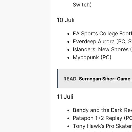
Switch)
10 Juli
EA Sports College Footb
Everdeep Aurora (PC, S
Islanders: New Shores (
Mycopunk (PC)
READ
Serangan Siber: Game 
11 Juli
Bendy and the Dark Revi
Patapon 1+2 Replay (PC
Tony Hawk’s Pro Skater