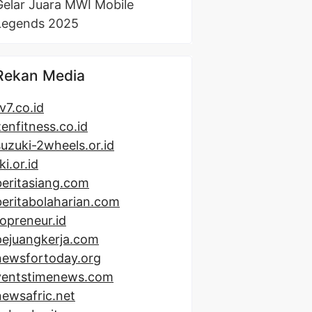
Gelar Juara MWI Mobile
Legends 2025
Rekan Media
v7.co.id
zenfitness.co.id
suzuki-2wheels.or.id
ki.or.id
beritasiang.com
beritabolaharian.com
topreneur.id
pejuangkerja.com
newsfortoday.org
ventstimenews.com
newsafric.net