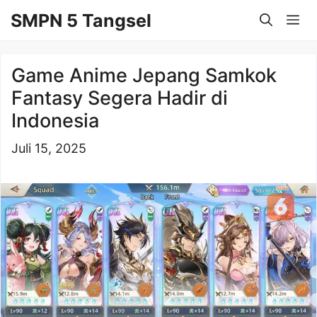
Langsung
SMPN 5 Tangsel
Me
ke
isi
Game Anime Jepang Samkok
Fantasy Segera Hadir di
Indonesia
Juli 15, 2025