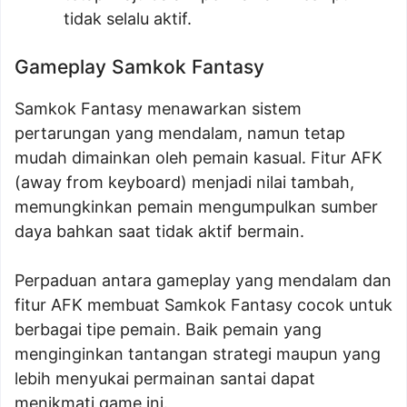
tidak selalu aktif.
Gameplay Samkok Fantasy
Samkok Fantasy menawarkan sistem
pertarungan yang mendalam, namun tetap
mudah dimainkan oleh pemain kasual. Fitur AFK
(away from keyboard) menjadi nilai tambah,
memungkinkan pemain mengumpulkan sumber
daya bahkan saat tidak aktif bermain.
Perpaduan antara gameplay yang mendalam dan
fitur AFK membuat Samkok Fantasy cocok untuk
berbagai tipe pemain. Baik pemain yang
menginginkan tantangan strategi maupun yang
lebih menyukai permainan santai dapat
menikmati game ini.