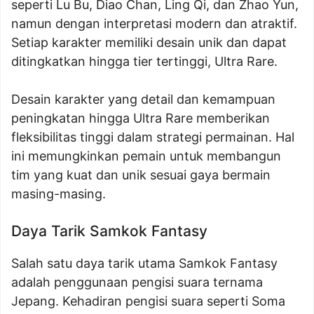
seperti Lu Bu, Diao Chan, Ling Qi, dan Zhao Yun,
namun dengan interpretasi modern dan atraktif.
Setiap karakter memiliki desain unik dan dapat
ditingkatkan hingga tier tertinggi, Ultra Rare.
Desain karakter yang detail dan kemampuan
peningkatan hingga Ultra Rare memberikan
fleksibilitas tinggi dalam strategi permainan. Hal
ini memungkinkan pemain untuk membangun
tim yang kuat dan unik sesuai gaya bermain
masing-masing.
Daya Tarik Samkok Fantasy
Salah satu daya tarik utama Samkok Fantasy
adalah penggunaan pengisi suara ternama
Jepang. Kehadiran pengisi suara seperti Soma