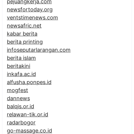
pejuangkerja.com
newsfortoday.org
ventstimenews.com
newsafric.net
kabar berita
berita printing
infoseputarlarangan.com
berita islam
beritakini
inkafa.ac.id
alfusha.ponpes.id
mogfest
dannews
balqis.or.id
relawan-tik.or.id
radarbogor
go-massage.co.id