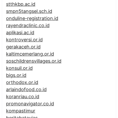
stthkbp.ac.id
smpn5tangsel.sch.id
onduline-registration.id
rayendraclinic.co.id
aplikasi.ac.id
kontroversi.or.id
gerakaceh.or.id
kaltimcemerlang.or.id
soschildrensvillages.or.id
konsuil.or.id
bigs.or.id
orthodox.or.id
arlaindofood.co.id
koranriau.co.id
promonavigator.co.id
kompastimur
beritabatavias