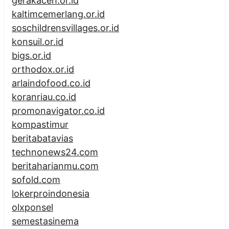
gerakaceh.or.id
kaltimcemerlang.or.id
soschildrensvillages.or.id
konsuil.or.id
bigs.or.id
orthodox.or.id
arlaindofood.co.id
koranriau.co.id
promonavigator.co.id
kompastimur
beritabatavias
technonews24.com
beritaharianmu.com
sofold.com
lokerproindonesia
olxponsel
semestasinema