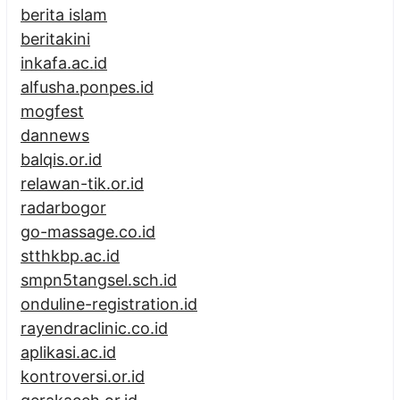
berita islam
beritakini
inkafa.ac.id
alfusha.ponpes.id
mogfest
dannews
balqis.or.id
relawan-tik.or.id
radarbogor
go-massage.co.id
stthkbp.ac.id
smpn5tangsel.sch.id
onduline-registration.id
rayendraclinic.co.id
aplikasi.ac.id
kontroversi.or.id