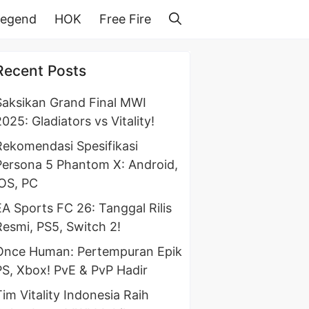
Legend
HOK
Free Fire
Recent Posts
Saksikan Grand Final MWI
025: Gladiators vs Vitality!
Rekomendasi Spesifikasi
Persona 5 Phantom X: Android,
iOS, PC
EA Sports FC 26: Tanggal Rilis
Resmi, PS5, Switch 2!
Once Human: Pertempuran Epik
PS, Xbox! PvE & PvP Hadir
Tim Vitality Indonesia Raih