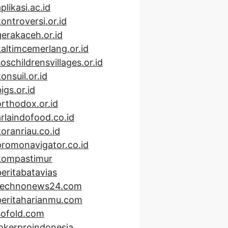
plikasi.ac.id
kontroversi.or.id
gerakaceh.or.id
kaltimcemerlang.or.id
soschildrensvillages.or.id
onsuil.or.id
igs.or.id
orthodox.or.id
arlaindofood.co.id
koranriau.co.id
promonavigator.co.id
kompastimur
beritabatavias
technonews24.com
beritaharianmu.com
sofold.com
lokerproindonesia