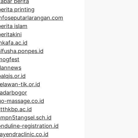
kabar berita
erita printing
infoseputarlarangan.com
berita islam
eritakini
inkafa.ac.id
alfusha.ponpes.id
mogfest
dannews
alqis.or.id
relawan-tik.or.id
radarbogor
go-massage.co.id
stthkbp.ac.id
smpn5tangsel.sch.id
onduline-registration.id
rayendraclinic.co.id