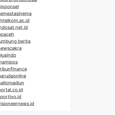
olxponsel
semestasinema
imtelkom.ac.id
indosat.net.id
goaceh
lumbung berita
newscakra
plusindo
mamipos
tribunfinance
garudaonline
hallomadiun
portal.co.id
sportivo.id
visioneernews.id