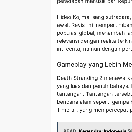
peradaban manusia dari kepu
Hideo Kojima, sang sutradara, 
awal. Revisi ini mempertimb
populasi global, menambah la
relevansi dengan realita terk
inti cerita, namun dengan por
Gameplay yang Lebih M
Death Stranding 2 menawarkan
yang luas dan penuh bahaya.
tantangan. Tantangan tersebut
bencana alam seperti gempa b
Timefall, yang mempercepat 
READ
Kagendra: Indonesia S