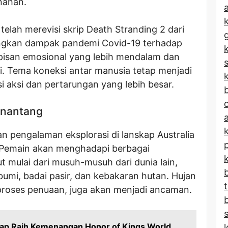
nahan.
a
telah merevisi skrip Death Stranding 2 dari
angkan dampak pandemi Covid-19 terhadap
pisan emosional yang lebih mendalam dan
ini. Tema koneksi antar manusia tetap menjadi
k
si aksi dan pertarungan yang lebih besar.
b
enantang
 pengalaman eksplorasi di lanskap Australia
 Pemain akan menghadapi berbagai
 mulai dari musuh-musuh dari dunia lain,
umi, badai pasir, dan kebakaran hutan. Hujan
proses penuaan, juga akan menjadi ancaman.
iap Raih Kemenangan Honor of Kings World