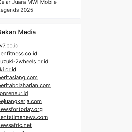
Gelar Juara MWI Mobile
Legends 2025
Rekan Media
v7.co.id
zenfitness.co.id
suzuki-2wheels.or.id
ki.or.id
beritasiang.com
beritabolaharian.com
topreneur.id
pejuangkerja.com
newsfortoday.org
ventstimenews.com
newsafric.net