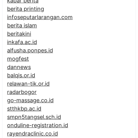
kabar berita
berita printing
infoseputarlarangan.com
berita islam
beritakini
inkafa.ac.id
alfusha.ponpes.id
mogfest
dannews
balqis.or.id
relawan-tik.or.id
radarbogor
go-massage.co.id
stthkbp.ac.id
smpn5tangsel.sch.id
onduline-registration.id
rayendraclinic.co.id