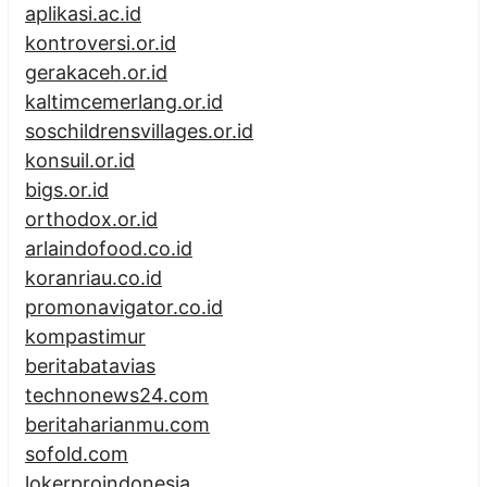
aplikasi.ac.id
kontroversi.or.id
gerakaceh.or.id
kaltimcemerlang.or.id
soschildrensvillages.or.id
konsuil.or.id
bigs.or.id
orthodox.or.id
arlaindofood.co.id
koranriau.co.id
promonavigator.co.id
kompastimur
beritabatavias
technonews24.com
beritaharianmu.com
sofold.com
lokerproindonesia