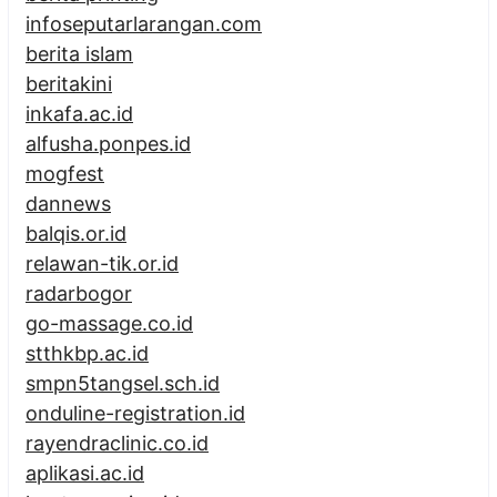
infoseputarlarangan.com
berita islam
beritakini
inkafa.ac.id
alfusha.ponpes.id
mogfest
dannews
balqis.or.id
relawan-tik.or.id
radarbogor
go-massage.co.id
stthkbp.ac.id
smpn5tangsel.sch.id
onduline-registration.id
rayendraclinic.co.id
aplikasi.ac.id