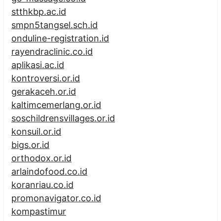
stthkbp.ac.id
smpn5tangsel.sch.id
onduline-registration.id
rayendraclinic.co.id
aplikasi.ac.id
kontroversi.or.id
gerakaceh.or.id
kaltimcemerlang.or.id
soschildrensvillages.or.id
konsuil.or.id
bigs.or.id
orthodox.or.id
arlaindofood.co.id
koranriau.co.id
promonavigator.co.id
kompastimur