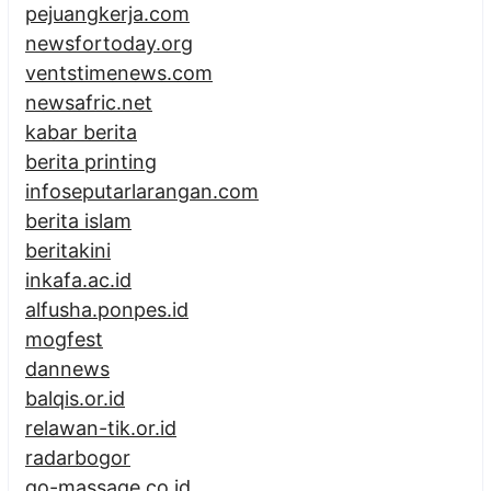
pejuangkerja.com
newsfortoday.org
ventstimenews.com
newsafric.net
kabar berita
berita printing
infoseputarlarangan.com
berita islam
beritakini
inkafa.ac.id
alfusha.ponpes.id
mogfest
dannews
balqis.or.id
relawan-tik.or.id
radarbogor
go-massage.co.id