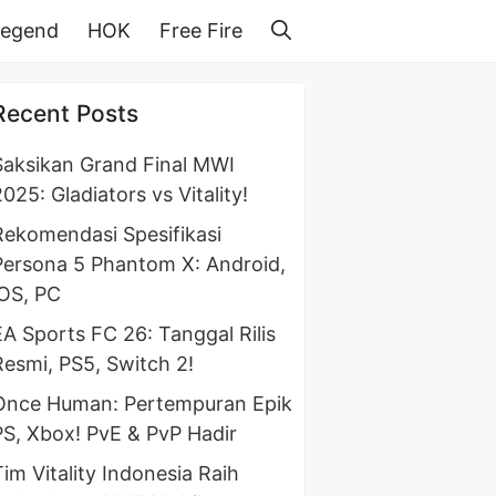
Legend
HOK
Free Fire
Recent Posts
Saksikan Grand Final MWI
025: Gladiators vs Vitality!
Rekomendasi Spesifikasi
Persona 5 Phantom X: Android,
iOS, PC
EA Sports FC 26: Tanggal Rilis
Resmi, PS5, Switch 2!
Once Human: Pertempuran Epik
PS, Xbox! PvE & PvP Hadir
Tim Vitality Indonesia Raih