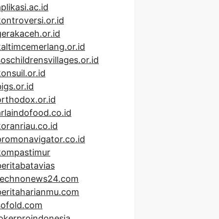
plikasi.ac.id
kontroversi.or.id
gerakaceh.or.id
kaltimcemerlang.or.id
soschildrensvillages.or.id
onsuil.or.id
igs.or.id
orthodox.or.id
arlaindofood.co.id
koranriau.co.id
promonavigator.co.id
kompastimur
beritabatavias
technonews24.com
beritaharianmu.com
sofold.com
lokerproindonesia