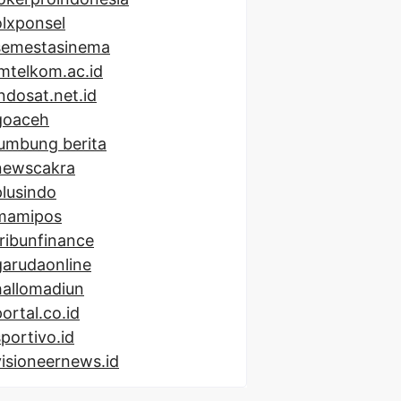
olxponsel
semestasinema
imtelkom.ac.id
indosat.net.id
goaceh
lumbung berita
newscakra
plusindo
mamipos
tribunfinance
garudaonline
hallomadiun
portal.co.id
sportivo.id
visioneernews.id