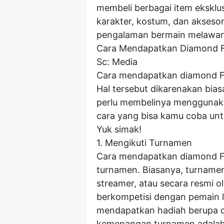
membeli berbagai item eksklusi
karakter, kostum, dan akseso
pengalaman bermain melawa
Cara Mendapatkan Diamond F
Sc: Media
Cara mendapatkan diamond FF
Hal tersebut dikarenakan bi
perlu membelinya menggunakan 
cara yang bisa kamu coba un
Yuk simak!
1. Mengikuti Turnamen
Cara mendapatkan diamond FF
turnamen. Biasanya, turname
streamer, atau secara resmi 
berkompetisi dengan pemain l
mendapatkan hadiah berupa di
kemenangan turnamen adalah