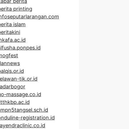
kabar berita
erita printing
infoseputarlarangan.com
berita islam
eritakini
inkafa.ac.id
alfusha.ponpes.id
mogfest
dannews
alqis.or.id
relawan-tik.or.id
radarbogor
go-massage.co.id
stthkbp.ac.id
smpn5tangsel.sch.id
onduline-registration.id
rayendraclinic.co.id