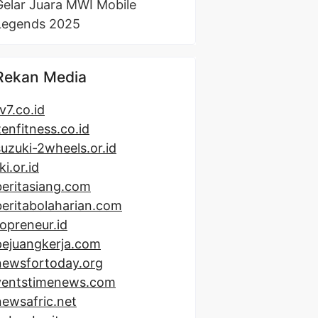
Gelar Juara MWI Mobile
Legends 2025
Rekan Media
v7.co.id
zenfitness.co.id
suzuki-2wheels.or.id
ki.or.id
beritasiang.com
beritabolaharian.com
topreneur.id
pejuangkerja.com
newsfortoday.org
ventstimenews.com
newsafric.net