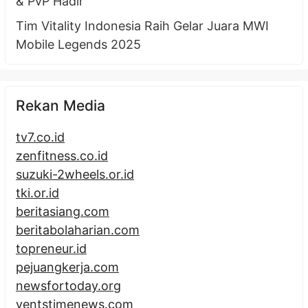
& PvP Hadir
Tim Vitality Indonesia Raih Gelar Juara MWI
Mobile Legends 2025
Rekan Media
tv7.co.id
zenfitness.co.id
suzuki-2wheels.or.id
tki.or.id
beritasiang.com
beritabolaharian.com
topreneur.id
pejuangkerja.com
newsfortoday.org
ventstimenews.com