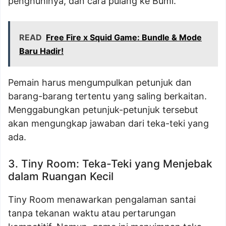
penghuninya, dan cara pulang ke Bumi.
READ
Free Fire x Squid Game: Bundle & Mode
Baru Hadir!
Pemain harus mengumpulkan petunjuk dan
barang-barang tertentu yang saling berkaitan.
Menggabungkan petunjuk-petunjuk tersebut
akan mengungkap jawaban dari teka-teki yang
ada.
3. Tiny Room: Teka-Teki yang Menjebak
dalam Ruangan Kecil
Tiny Room menawarkan pengalaman santai
tanpa tekanan waktu atau pertarungan