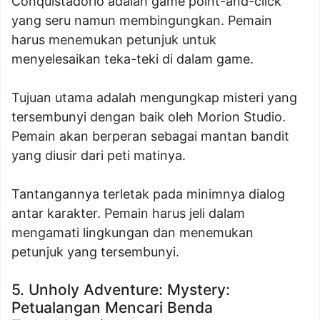
Conquistadorio adalah game point-and-click
yang seru namun membingungkan. Pemain
harus menemukan petunjuk untuk
menyelesaikan teka-teki di dalam game.
Tujuan utama adalah mengungkap misteri yang
tersembunyi dengan baik oleh Morion Studio.
Pemain akan berperan sebagai mantan bandit
yang diusir dari peti matinya.
Tantangannya terletak pada minimnya dialog
antar karakter. Pemain harus jeli dalam
mengamati lingkungan dan menemukan
petunjuk yang tersembunyi.
5. Unholy Adventure: Mystery:
Petualangan Mencari Benda