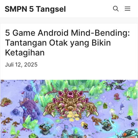
Langsung
SMPN 5 Tangsel
Me
ke
isi
5 Game Android Mind-Bending:
Tantangan Otak yang Bikin
Ketagihan
Juli 12, 2025