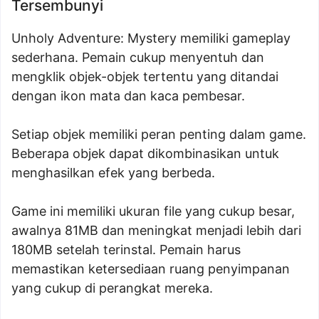
Tersembunyi
Unholy Adventure: Mystery memiliki gameplay
sederhana. Pemain cukup menyentuh dan
mengklik objek-objek tertentu yang ditandai
dengan ikon mata dan kaca pembesar.
Setiap objek memiliki peran penting dalam game.
Beberapa objek dapat dikombinasikan untuk
menghasilkan efek yang berbeda.
Game ini memiliki ukuran file yang cukup besar,
awalnya 81MB dan meningkat menjadi lebih dari
180MB setelah terinstal. Pemain harus
memastikan ketersediaan ruang penyimpanan
yang cukup di perangkat mereka.