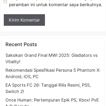
peramban ini untuk komentar saya berikutnya.
Recent Posts
Saksikan Grand Final MWI 2025: Gladiators vs
Vitality!
Rekomendasi Spesifikasi Persona 5 Phantom X:
Android, iOS, PC
EA Sports FC 26: Tanggal Rilis Resmi, PS5,
Switch 2!
Once Human: Pertempuran Epik PS, Xbox! PvE