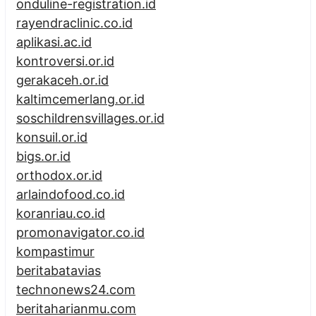
onduline-registration.id
rayendraclinic.co.id
aplikasi.ac.id
kontroversi.or.id
gerakaceh.or.id
kaltimcemerlang.or.id
soschildrensvillages.or.id
konsuil.or.id
bigs.or.id
orthodox.or.id
arlaindofood.co.id
koranriau.co.id
promonavigator.co.id
kompastimur
beritabatavias
technonews24.com
beritaharianmu.com