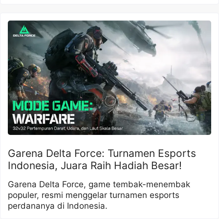
Garena Delta Force: Turnamen Esports
Indonesia, Juara Raih Hadiah Besar!
Garena Delta Force, game tembak-menembak
populer, resmi menggelar turnamen esports
perdananya di Indonesia.