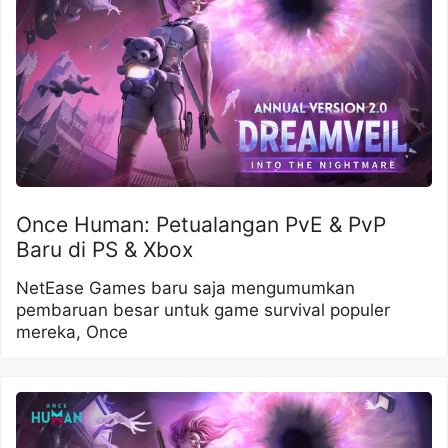
Once Human: Petualangan PvE & PvP
Baru di PS & Xbox
NetEase Games baru saja mengumumkan
pembaruan besar untuk game survival populer
mereka, Once