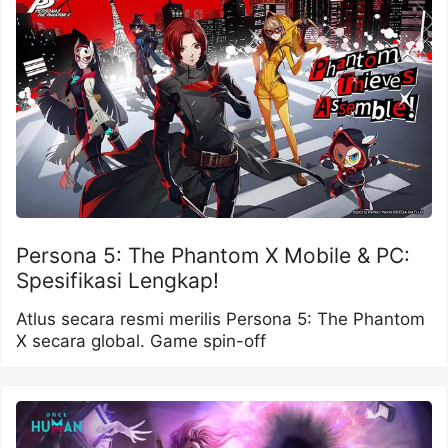
Persona 5: The Phantom X Mobile & PC:
Spesifikasi Lengkap!
Atlus secara resmi merilis Persona 5: The Phantom
X secara global. Game spin-off