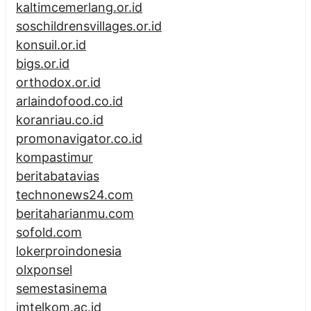
kaltimcemerlang.or.id
soschildrensvillages.or.id
konsuil.or.id
bigs.or.id
orthodox.or.id
arlaindofood.co.id
koranriau.co.id
promonavigator.co.id
kompastimur
beritabatavias
technonews24.com
beritaharianmu.com
sofold.com
lokerproindonesia
olxponsel
semestasinema
imtelkom.ac.id