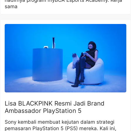
hadirnya program myBCA Esports Academy. Kerja
sama
Lisa BLACKPINK Resmi Jadi Brand
Ambassador PlayStation 5
Sony kembali membuat kejutan dalam strategi
pemasaran PlayStation 5 (PS5) mereka. Kali ini,