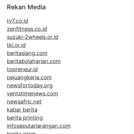
Rekan Media
tv7.co.id
zenfitness.co.id
suzuki-2wheels.or.id
tki.or.id
beritasiang.com
beritabolaharian.com
topreneur.id
pejuangkerja.com
newsfortoday.org
ventstimenews.com
newsafric.net
kabar berita
berita printing
infoseputarlarangan.com
berita islam